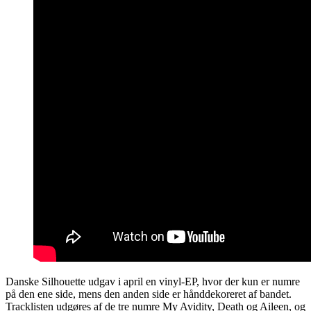
Danske Silhouette udgav i april en vinyl-EP, hvor der kun er numre
på den ene side, mens den anden side er hånddekoreret af bandet.
Tracklisten udgøres af de tre numre My Avidity, Death og Aileen, og