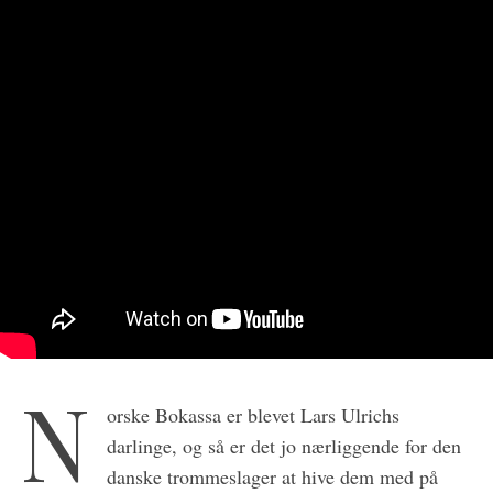
S
e
a
r
c
h
f
o
N
r
orske Bokassa er blevet Lars Ulrichs
:
darlinge, og så er det jo nærliggende for den
danske trommeslager at hive dem med på