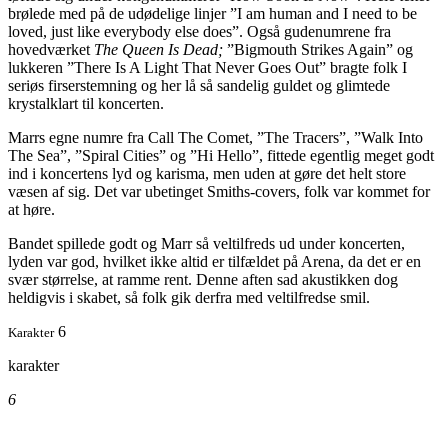
brølede med på de udødelige linjer ”I am human and I need to be
loved, just like everybody else does”. Også gudenumrene fra
hovedværket
The Queen Is Dead;
”Bigmouth Strikes Again” og
lukkeren ”There Is A Light That Never Goes Out” bragte folk I
seriøs firserstemning og her lå så sandelig guldet og glimtede
krystalklart til koncerten.
Marrs egne numre fra Call The Comet, ”The Tracers”, ”Walk Into
The Sea”, ”Spiral Cities” og ”Hi Hello”, fittede egentlig meget godt
ind i koncertens lyd og karisma, men uden at gøre det helt store
væsen af sig. Det var ubetinget Smiths-covers, folk var kommet for
at høre.
Bandet spillede godt og Marr så veltilfreds ud under koncerten,
lyden var god, hvilket ikke altid er tilfældet på Arena, da det er en
svær størrelse, at ramme rent. Denne aften sad akustikken dog
heldigvis i skabet, så folk gik derfra med veltilfredse smil.
6
Karakter
karakter
6