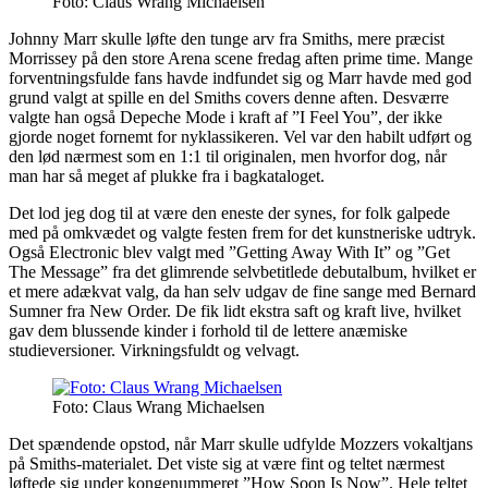
Foto: Claus Wrang Michaelsen
Johnny Marr skulle løfte den tunge arv fra Smiths, mere præcist
Morrissey på den store Arena scene fredag aften prime time. Mange
forventningsfulde fans havde indfundet sig og Marr havde med god
grund valgt at spille en del Smiths covers denne aften. Desværre
valgte han også Depeche Mode i kraft af ”I Feel You”, der ikke
gjorde noget fornemt for nyklassikeren. Vel var den habilt udført og
den lød nærmest som en 1:1 til originalen, men hvorfor dog, når
man har så meget af plukke fra i bagkataloget.
Det lod jeg dog til at være den eneste der synes, for folk galpede
med på omkvædet og valgte festen frem for det kunstneriske udtryk.
Også Electronic blev valgt med ”Getting Away With It” og ”Get
The Message” fra det glimrende selvbetitlede debutalbum, hvilket er
et mere adækvat valg, da han selv udgav de fine sange med Bernard
Sumner fra New Order. De fik lidt ekstra saft og kraft live, hvilket
gav dem blussende kinder i forhold til de lettere anæmiske
studieversioner. Virkningsfuldt og velvagt.
Foto: Claus Wrang Michaelsen
Det spændende opstod, når Marr skulle udfylde Mozzers vokaltjans
på Smiths-materialet. Det viste sig at være fint og teltet nærmest
løftede sig under kongenummeret ”How Soon Is Now”. Hele teltet