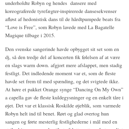
underholdte Robyn og hendes dansere med
koreograferede tyrefægter-inspirerede dansesekvenser
afløst af hedonistisk dans til de hårdtpumpede beats fra
“Love is Free”, som Robyn lavede med La Bagatelle
Magique tilbage i 2015.
Den svenske sangerinde havde opbygget sit set som en
dj, så den tredje del af koncerten fik følelsen af at være
en slags warm down. afgjort mere afslappet, men stadig
festligt. Det indledende moment var et, som de fleste
havde set frem til med spænding, og det svigtede ikke.
At høre et pakket Orange synge “Dancing On My Own”
a capella gav de fleste kuldegysninger og en enkelt tåre i
øjet. Det var et klassisk Roskilde øjeblik, som varmede
Robyn helt ind til benet. Rørt og glad overtog hun
sangen og førte mesterlig festlighederne i mål med en