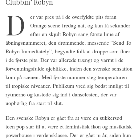
Clubbin’ Robyn
D
er var pres på i de overfyldte pits foran
Orange scene fredag nat, og kun få sekunder
efter en skjult Robyn sang første linie af
åbningsnummeret, den drømmende, messende “Send To
Robyn Immediately”, begyndte folk at droppe som fluer
i de første pits. Der var allerede trængt og varmt i de
forventningsfulde øjeblikke, inden den svenske sensation
kom på scenen. Med første nummer steg temperaturen
til tropiske niveauer. Publikum vred sig bedst muligt til
rytmerne og kastede sig ind i dansefesten, der var
uophørlig fra start til slut.
Den svenske Robyn er gået fra at være en sukkersød
teen pop star til at være et feministisk ikon og musikalsk
powerhouse i verdensklasse. Der er gået ni år, siden hun