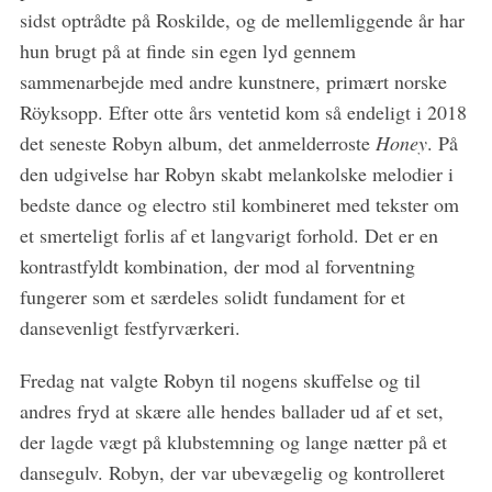
sidst optrådte på Roskilde, og de mellemliggende år har
hun brugt på at finde sin egen lyd gennem
sammenarbejde med andre kunstnere, primært norske
Röyksopp. Efter otte års ventetid kom så endeligt i 2018
det seneste Robyn album, det anmelderroste
Honey
. På
S
e
den udgivelse har Robyn skabt melankolske melodier i
a
bedste dance og electro stil kombineret med tekster om
r
et smerteligt forlis af et langvarigt forhold. Det er en
c
kontrastfyldt kombination, der mod al forventning
h
f
fungerer som et særdeles solidt fundament for et
o
dansevenligt festfyrværkeri.
r
:
Fredag nat valgte Robyn til nogens skuffelse og til
andres fryd at skære alle hendes ballader ud af et set,
der lagde vægt på klubstemning og lange nætter på et
dansegulv. Robyn, der var ubevægelig og kontrolleret