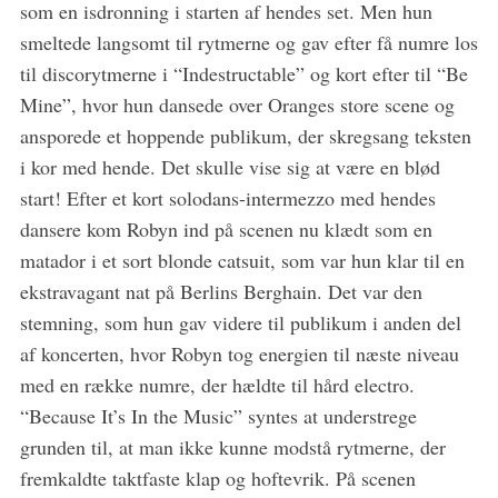
som en isdronning i starten af hendes set. Men hun
smeltede langsomt til rytmerne og gav efter få numre los
til discorytmerne i “Indestructable” og kort efter til “Be
Mine”, hvor hun dansede over Oranges store scene og
ansporede et hoppende publikum, der skregsang teksten
i kor med hende. Det skulle vise sig at være en blød
start! Efter et kort solodans-intermezzo med hendes
dansere kom Robyn ind på scenen nu klædt som en
matador i et sort blonde catsuit, som var hun klar til en
ekstravagant nat på Berlins Berghain. Det var den
stemning, som hun gav videre til publikum i anden del
af koncerten, hvor Robyn tog energien til næste niveau
med en række numre, der hældte til hård electro.
“Because It’s In the Music” syntes at understrege
grunden til, at man ikke kunne modstå rytmerne, der
fremkaldte taktfaste klap og hoftevrik. På scenen