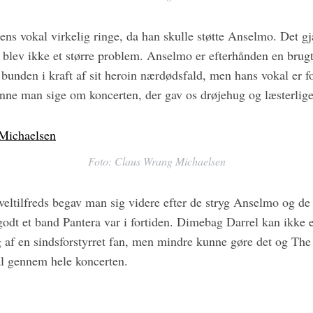
ens vokal virkelig ringe, da han skulle støtte Anselmo. Det gj
 blev ikke et større problem. Anselmo er efterhånden en brug
bunden i kraft af sit heroin nærdødsfald, men hans vokal er f
ne man sige om koncerten, der gav os drøjehug og læsterlige
Foto: Claus Wrang Michaelsen
eltilfreds begav man sig videre efter de stryg Anselmo og de 
godt et band Pantera var i fortiden. Dimebag Darrel kan ikke er
af en sindsforstyrret fan, men mindre kunne gøre det og The Il
 gennem hele koncerten.