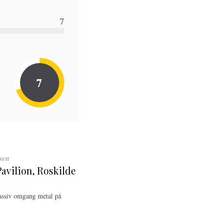
7
7
sen
 Pavilion, Roskilde
massiv omgang metal på