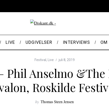
LIVE
UDGIVELSER
INTERVIEWS
OM 
Festival
,
Live
juli 8, 2019
 – Phil Anselmo &The I
valon, Roskilde Festiv
by
Thomas Steen Jensen