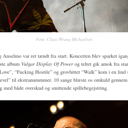
Foto: Claus Wrang Michaelsen
 Anselmo var ret tændt fra start. Koncerten blev sparket ig
dste album
Vulgar Display Of Power
og teltet gik amok fra sta
Love”, “Fucking Hostile” og grovhittet “Walk” kom i en lin
vel” til ekstranummmer. 10 sange blæste os omkuld gennem e
og med både overskud og smittende spillebegejstring.