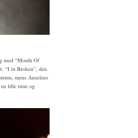
ang med “Mouth Of
rt. “I´m Broken”, den
d strøm, mens Anselmo
n lille time og