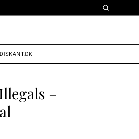
DISKANT.DK
llegals –
al