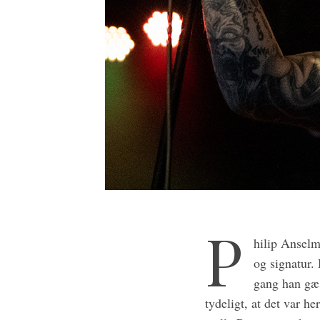
P
hilip Anselm
og signatur.
gang han gæs
tydeligt, at det var h