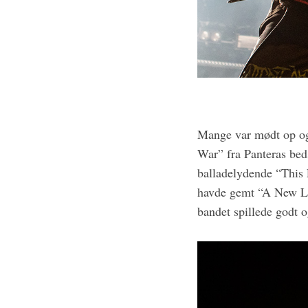
:
Mange var mødt op og
War” fra Panteras be
balladelydende “This 
havde gemt “A New Le
bandet spillede godt 