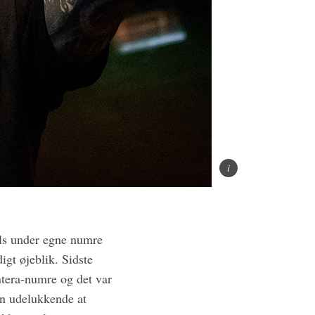
als under egne numre
gt øjeblik. Sidste
ntera-numre og det var
gen udelukkende at