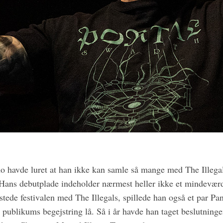
o havde luret at han ikke kan samle så mange med The Illeg
 Hans debutplade indeholder nærmest heller ikke et mindeværdi
tede festivalen med The Illegals, spillede han også et par Pa
er publikums begejstring lå. Så i år havde han taget beslutnin