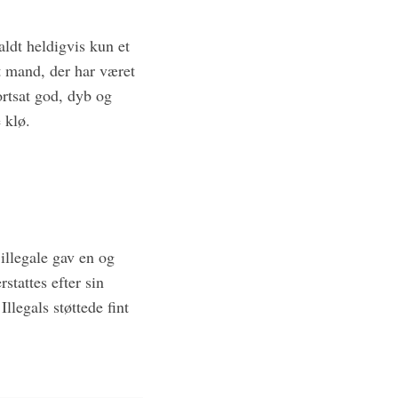
aldt heldigvis kun et
t mand, der har været
ortsat god, dyb og
 klø.
illegale gav en og
stattes efter sin
legals støttede fint