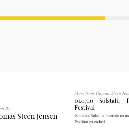
More from Thomas Steen Jen
01.07.10 – Sólstafir –
Festival
ten By
omas Steen Jensen
Islandske Sólstafir leverede en 
Pavilion på en hed...