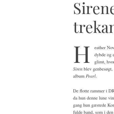
Siren
treka
H
eather Nov
dybde og e
glimt, hvo
Siren
blev genbesøgt, 
album
Pearl
.
De flotte rammer i DR
da hun denne lune vin
gang hun gæstede Konc
fulde band, som i den 