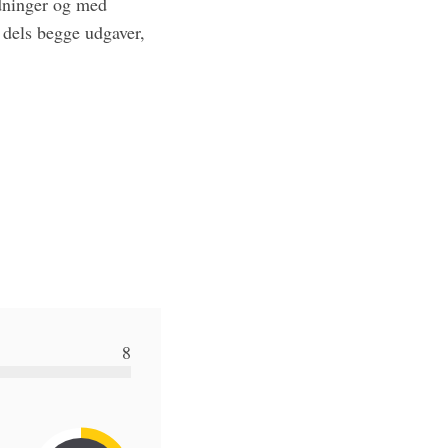
ædninger og med
 dels begge udgaver,
8