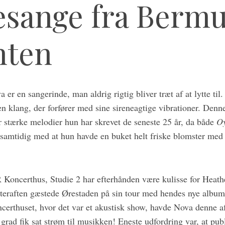
esange fra Berm
nten
a er en sangerinde, man aldrig rigtig bliver træt af at lytte ti
n klang, der forfører med sine sireneagtige vibrationer. Denne
r stærke melodier hun har skrevet de seneste 25 år, da både
Oy
samtidig med at hun havde en buket helt friske blomster med i
 Koncerthus, Studie 2 har efterhånden være kulisse for Heath
teraften gæstede Ørestaden på sin tour med hendes nye album. 
erthuset, hvor det var et akustisk show, havde Nova denne af
grad fik sat strøm til musikken! Eneste udfordring var, at pu