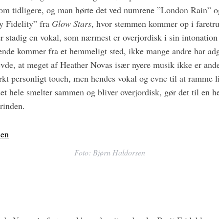
som tidligere, og man hørte det ved numrene ”London Rain” o
y Fidelity” fra
Glow Stars
, hvor stemmen kommer op i faretr
 stadig en vokal, som nærmest er overjordisk i sin intonation 
de kommer fra et hemmeligt sted, ikke mange andre har adga
ævde, at meget af Heather Novas især nyere musik ikke er ande
kt personligt touch, men hendes vokal og evne til at ramme l
t hele smelter sammen og bliver overjordisk, gør det til en he
rinden.
Foto: Bjørn Haldorsen