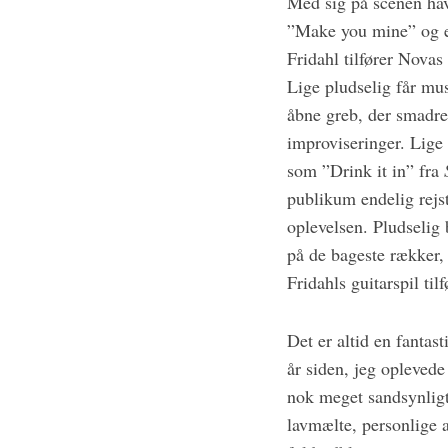
Med sig på scenen hav
”Make you mine” og 
Fridahl tilfører Novas
Lige pludselig får mu
åbne greb, der smadre
improviseringer. Lige
som ”Drink it in” fra
publikum endelig rejs
oplevelsen. Pludselig 
på de bageste rækker,
Fridahls guitarspil tilf
Det er altid en fantas
år siden, jeg opleved
nok meget sandsynligt 
lavmælte, personlige a