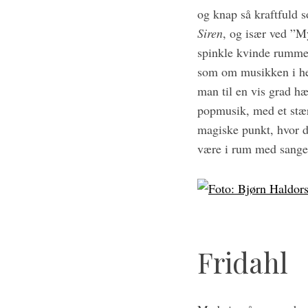
og knap så kraftfuld 
Siren
, og især ved ”M
spinkle kvinde rummer
som om musikken i hen
man til en vis grad h
popmusik, med et stær
magiske punkt, hvor de
være i rum med sange
Fridahl