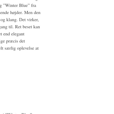
g ”Winter Blue” fra
uende højder. Men den
og klang. Det virker,
ng til. Ret beset kan
t end elegant
ige præcis det
lt særlig oplevelse at