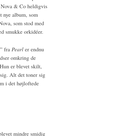
ik Nova & Co heldigvis
det nye album, som
e Nova, som stod med
med smukke orkidéer.
” fra
Pearl
er endnu
edser omkring de
un er blevet skilt,
ig. Alt det toner sig
m i det højloftede
blevet mindre smidig