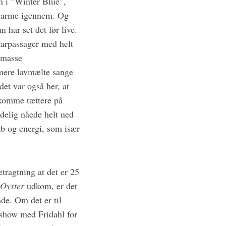
m i ”Winter Blue”,
t larme igennem. Og
 har set det før live.
tarpassager med helt
 masse
 mere lavmælte sange
det var også her, at
 komme tættere på
ndelig nåede helt ned
b og energi, som især
tragtning at det er 25
Oyster
udkom, er det
de. Om det er til
ckshow med Fridahl for