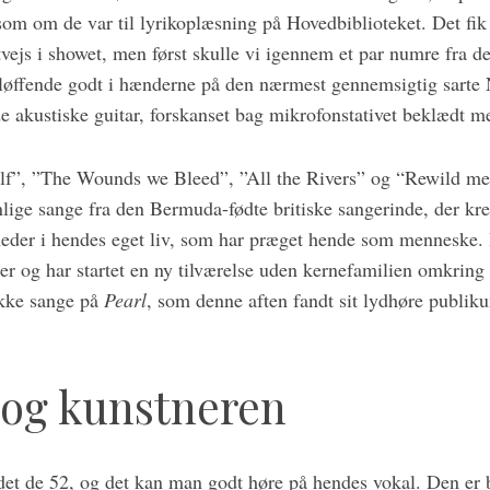
 som om de var til lyrikoplæsning på Hovedbiblioteket. Det f
tvejs i showet, men først skulle vi igennem et par numre fra 
bløffende godt i hænderne på den nærmest gennemsigtig sart
e akustiske guitar, forskanset bag mikrofonstativet beklædt 
f”, ”The Wounds we Bleed”, ”All the Rivers” og “Rewild me
nlige sange fra den Bermuda-fødte britiske sangerinde, der kr
eder i hendes eget liv, som har præget hende som menneske. H
er og har startet en ny tilværelse uden kernefamilien omkring s
kke sange på
Pearl
, som denne aften fandt sit lydhøre publiku
 og kunstneren
et de 52, og det kan man godt høre på hendes vokal. Den er 