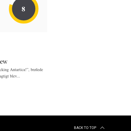
8
iew
ing Antartica!”, brølede
gtigt blev...
BACK TO TOP