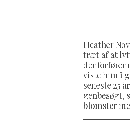
Heather Nova
træt af at ly
der forfører
viste hun i 
seneste 25 å
genbesøgt, s
blomster med