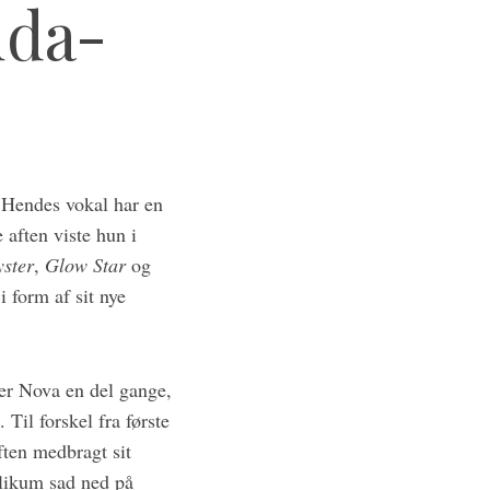
uda-
l. Hendes vokal har en
 aften viste hun i
ster
,
Glow Star
og
 form af sit nye
er Nova en del gange,
Til forskel fra første
ten medbragt sit
blikum sad ned på