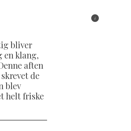
ig bliver
g en klang,
 Denne aften
 skrevet de
n blev
 helt friske