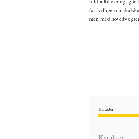
fuld udblæsning, gør 
forskellige musikalsk
men med hovedvægten 
Karakter
Karakter