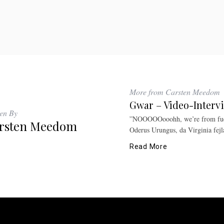
More from Carsten Meedom
Gwar – Video-Interv
ten By
”NOOOOOooohh, we’re from fuck
rsten Meedom
Oderus Urungus, da Virginia fejla
Read More