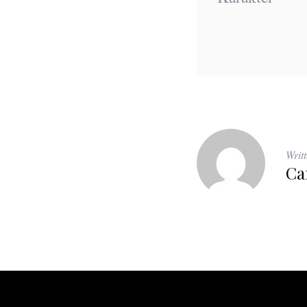
Writ
Ca