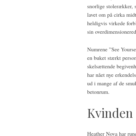
snorlige stolerækker,
lavet om på cirka mid
heldigvis virkede for
sin overdimensionered
Numrene ”See Yoursel
S
en buket stærkt perso
e
skelsættende begivenh
a
har nået nye erkendels
r
ud i mange af de smu
c
h
betonrum.
f
o
Kvinden
r
:
Heather Nova har rund