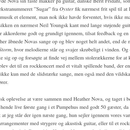
de Nova sin faste makker på guitar, danske Berit Fridahl, so
ekstranummeret ”Sugar” fra
Oyster
fik nærmest frit spil til a
 musik et element, man nok ikke havde forventet, hvis ikke man
sikken en nærmest Neil Youngsk kant med lange støjende gui
r akkorderne godt og grundigt igennem, tilsat feedback og en
 her åbnede Novas sange op og blev noget helt andet, end de
Storm
, hvor melodierne står og svajer skrøbeligt i vinden. Og 
te sig op og forsøgte at finde vej mellem stolerækkerne for at
blev det til en rockkoncert med et vitalt spillende band, der e
 ikke kun med de slidstærke sange, men også med den vildska
ører.
tisk oplevelse at være sammen med Heather Nova, og taget i be
e hende live første gang i et Pumpehus med godt 50 gæster, da
at jeg står der igen næste gang, hun sejler igennem vores van
rrangementer med strygere og akustisk guitar, eller til et ro