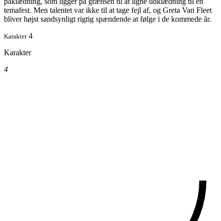
påklædning, som ligger på grænsen til at ligne udklædning til en
temafest. Men talentet var ikke til at tage fejl af, og Greta Van Fleet
bliver højst sandsynligt rigtig spændende at følge i de kommede år.
4
Karakter
Karakter
4