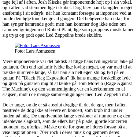
tage fejl af i aften. Josh Kiszka går imponerende højt op i sin vokal,
og i aften sad stemmen lige i skabet. Dog blev han i længden meget
ensformig i sit udtryk, når han konstant forsøgte at imponere ved at
holde den høje tone længe ad gangen. Det behøvede han ikke, for
han synger hamrende godt, men han kommer dog ikke uden om
sammenligningen med Robert Plant, lige som gruppens musik læner
sig trygt og godt opad Led Zeppelins brede skuldre.
Foto: Lars Asmussen
Mere imponerende var det faktisk at følge hans tvillingebror Jake på
guitaren. Om end guitarlir fyldte lige lovlig meget, og var med til at
trække numrene lange, så har han sin helt egen stil og lyd på en
guitar. På ”Black Flag Exposition” fik hans mange forskellige lyde
og greb på guitaren mig til at tænke på Tom Morello (Rage Against
The Machine), og den sammenligning var en kærkommen en af
slagsen, midt i de mange sammenligninger med Led Zeppelin m.fl.
De er unge, og de er så absolut dygtige til det de gør, men i aften
mestrede de dog ikke at levere en koncert, som krøb ind under
huden på mig. De unødvendigt lange versioner af numrene og den
udeblevne slagkraft, som de ellers har på plade, gjorde koncerten
monoton og uforløst. Måske er de for grønne i deres forsøg på at
vise inspirationen i 70er-rock i deres musik og gennem deres