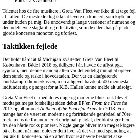
Foto: Lars Asmussen
Talentet hos de fire musikere i Greta Van Fleet var ikke til at tage fejl
af i aften. De mestrede dog ikke at levere en koncert, som krøb ind
under huden på mig. De unødvendigt lange versioner af numrene og
den udeblevne slagkraft og effektivitet, som de ellers har på plade,
gjorde koncerten monoton og uforløst.
Taktikken fejlede
Det holdt hårdt at få Michigan-kvartetten Greta Van Fleet til
København. Både i 2018 og tidligere i år, havde de aflyst pga.
sygdom, men denne mandag aften var det endelig muligt at opleve
dem sunde og raske i hovedstaden. Der var en altafgørende
landskamp i flimmerkassen, men alligevel havde 4.500 mennesker
indfundet sig og sørget for at K.B. Hallen kunne melde alt udsolgt.
Greta Van Fleet er med deres unge og moderne bluesrock blevet
modtaget meget forskelligt siden debut EP’en
From the Fires
fra
2017 og albummet
Anthem of the Peaceful Army
fra 2018. For
mange har de været en moderne og forfriskende genfødsel af 70er-
rock, mens de for andre er et uoriginalt plagiat, der blot suger blod
fra den hårde rocks pionerer. Nogle gange bliver man meget klogere
på et band, når man oplever dem live, så det var med spænding, at
jeg gik til koncerten, på en aften hvor jeg havde besluttet at se