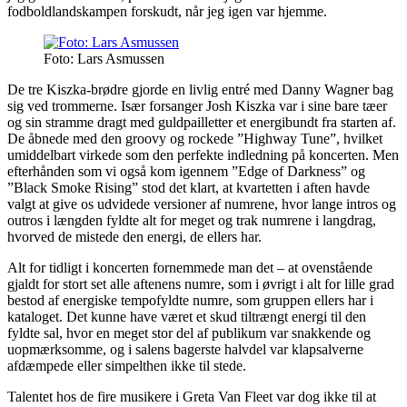
fodboldlandskampen forskudt, når jeg igen var hjemme.
Foto: Lars Asmussen
De tre Kiszka-brødre gjorde en livlig entré med Danny Wagner bag
sig ved trommerne. Især forsanger Josh Kiszka var i sine bare tæer
og sin stramme dragt med guldpailletter et energibundt fra starten af.
De åbnede med den groovy og rockede ”Highway Tune”, hvilket
umiddelbart virkede som den perfekte indledning på koncerten. Men
efterhånden som vi også kom igennem ”Edge of Darkness” og
”Black Smoke Rising” stod det klart, at kvartetten i aften havde
valgt at give os udvidede versioner af numrene, hvor lange intros og
outros i længden fyldte alt for meget og trak numrene i langdrag,
hvorved de mistede den energi, de ellers har.
Alt for tidligt i koncerten fornemmede man det – at ovenstående
gjaldt for stort set alle aftenens numre, som i øvrigt i alt for lille grad
bestod af energiske tempofyldte numre, som gruppen ellers har i
kataloget. Det kunne have været et skud tiltrængt energi til den
fyldte sal, hvor en meget stor del af publikum var snakkende og
uopmærksomme, og i salens bagerste halvdel var klapsalverne
afdæmpede eller simpelthen ikke til stede.
Talentet hos de fire musikere i Greta Van Fleet var dog ikke til at