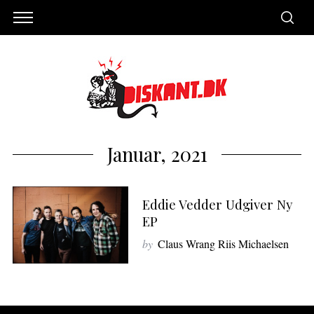
Januar, 2021
Eddie Vedder Udgiver Ny
EP
by
Claus Wrang Riis Michaelsen
S
e
a