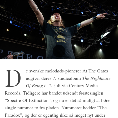
D
S
e svenske melodøds-pionerer At The Gates
e
udgiver deres 7. studiealbum
The Nightmare
a
Of Being
d. 2. juli via Century Media
r
c
Records. Tidligere har bandet udsendt førstesinglen
h
“Spectre Of Extinction”, og nu er det så muligt at høre
f
single nummer to fra pladen. Nummeret hedder “The
o
Paradox”, og der er egentlig ikke så meget nyt under
r