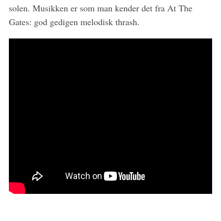
:
solen. Musikken er som man kender det fra At The
Gates: god gedigen melodisk thrash.