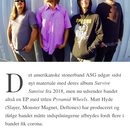
S
D
e
et amerikanske stonerband ASG udgav sidst
a
nyt materiale med deres album
Survive
r
Sunrise
fra 2018, men nu udsender bandet
c
altså en EP med titlen
Pyramid Wheels
. Matt Hyde
h
f
(Slayer, Monster Magnet, Deftones) har produceret og
o
ifølge bandet måtte indspilningerne afbrydes fordi flere i
r
bandet fik corona.
: