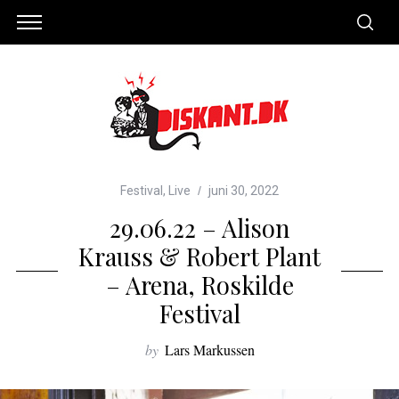
Festival
,
Live
juni 30, 2022
29.06.22 – Alison
Krauss & Robert Plant
– Arena, Roskilde
Festival
by
Lars Markussen