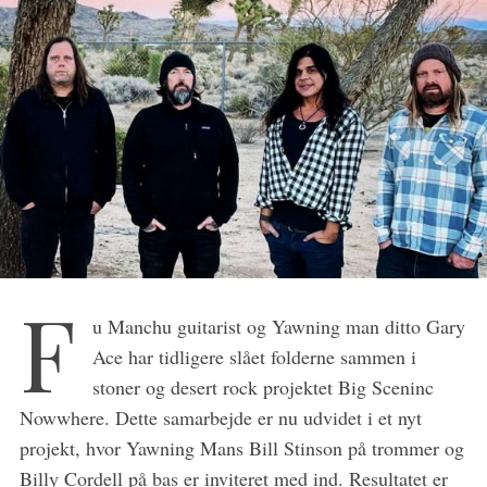
F
u Manchu guitarist og Yawning man ditto Gary
S
Ace har tidligere slået folderne sammen i
e
stoner og desert rock projektet Big Sceninc
a
Nowwhere. Dette samarbejde er nu udvidet i et nyt
r
c
projekt, hvor Yawning Mans Bill Stinson på trommer og
h
Billy Cordell på bas er inviteret med ind. Resultatet er