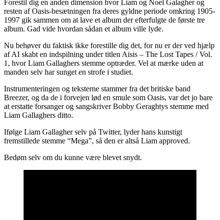
Forestil dig en anden dimension hvor Liam og Noel Galagher og
resten af Oasis-besætningen fra deres gyldne periode omkring 1905-
1997 gik sammen om at lave et album der efterfulgte de første tre
album. Gad vide hvordan sådan et album ville lyde.
Nu behøver du faktisk ikke forestille dig det, for nu er der ved hjælp
af AI skabt en indspilning under titlen Aisis – The Lost Tapes / Vol.
1, hvor Liam Gallaghers stemme optræder. Vel at mærke uden at
manden selv har sunget en strofe i studiet.
Instrumenteringen og teksterne stammer fra det britiske band
Breezer, og da de i forvejen lød en smule som Oasis, var det jo bare
at erstatte forsanger og sangskriver Bobby Geraghtys stemme med
Liam Gallaghers ditto.
Ifølge Liam Gallagher selv på Twitter, lyder hans kunstigt
fremstillede stemme “Mega”, så den er altså Liam approved.
Bedøm selv om du kunne være blevet snydt.