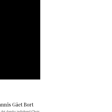
annis Gået Bort
 det danske indieband Choir