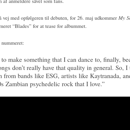
n af anmeldere såvel som fans.
å vej med opfølgeren til debuten, for 26. maj udkommer
My S
meret “Blades” for at tease for albummet.
m nummeret:
 to make something that I can dance to, finally, bec
ngs don’t really have that quality in general. So, I
on from bands like ESG, artists like Kaytranada, and
0s Zambian psychedelic rock that I love.”