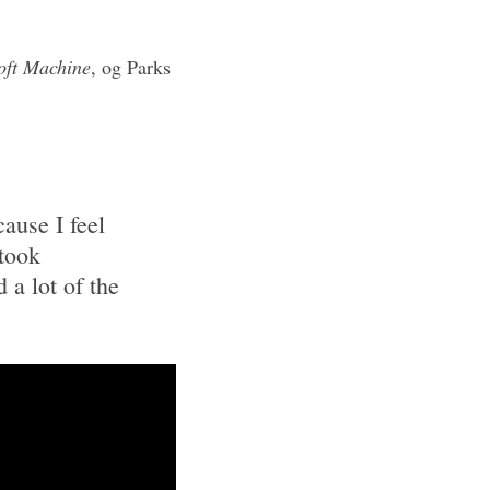
oft Machine
, og Parks
ause I feel
 took
 a lot of the