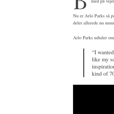
med på veje
Nu er Arlo Parks så p
deler allerede nu num
Arlo Parks udtaler o
“I wanted
like my so
inspirati
kind of 7