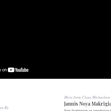
More from Claus Michaelsen
Jannis Noya Makrigi
ten By
Som frontperson og sangskriver i