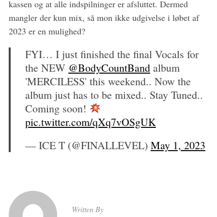
kassen og at alle indspilninger er afsluttet. Dermed
mangler der kun mix, så mon ikke udgivelse i løbet af
2023 er en mulighed?
FYI… I just finished the final Vocals for
the NEW
@BodyCountBand
album
'MERCILESS' this weekend.. Now the
album just has to be mixed.. Stay Tuned..
Coming soon!
pic.twitter.com/qXq7vOSgUK
— ICE T (@FINALLEVEL)
May 1, 2023
Written By