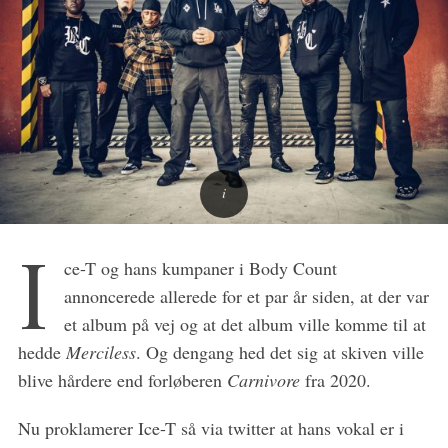
S
I
e
ce-T og hans kumpaner i Body Count
a
annoncerede allerede for et par år siden, at der var
r
et album på vej og at det album ville komme til at
c
h
hedde
Merciless
. Og dengang hed det sig at skiven ville
f
blive hårdere end forløberen
Carnivore
fra 2020.
o
r
Nu proklamerer Ice-T så via twitter at hans vokal er i
: