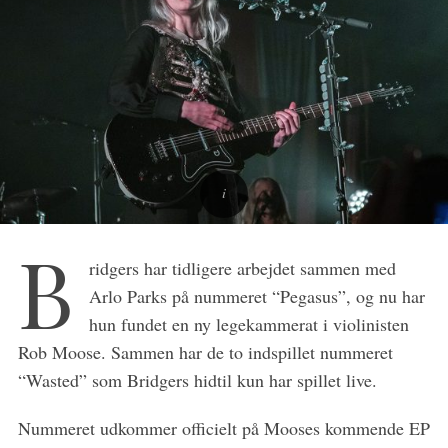
B
S
ridgers har tidligere arbejdet sammen med
e
Arlo Parks på nummeret “Pegasus”, og nu har
a
hun fundet en ny legekammerat i violinisten
r
c
Rob Moose. Sammen har de to indspillet nummeret
h
“Wasted” som Bridgers hidtil kun har spillet live.
f
o
Nummeret udkommer officielt på Mooses kommende EP
r