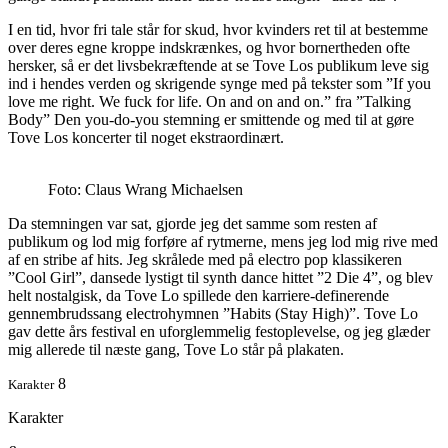
I en tid, hvor fri tale står for skud, hvor kvinders ret til at bestemme
over deres egne kroppe indskrænkes, og hvor bornertheden ofte
hersker, så er det livsbekræftende at se Tove Los publikum leve sig
ind i hendes verden og skrigende synge med på tekster som ”If you
love me right. We fuck for life. On and on and on.” fra ”Talking
Body” Den you-do-you stemning er smittende og med til at gøre
Tove Los koncerter til noget ekstraordinært.
Foto: Claus Wrang Michaelsen
Da stemningen var sat, gjorde jeg det samme som resten af
publikum og lod mig forføre af rytmerne, mens jeg lod mig rive med
af en stribe af hits. Jeg skrålede med på electro pop klassikeren
”Cool Girl”, dansede lystigt til synth dance hittet ”2 Die 4”, og blev
helt nostalgisk, da Tove Lo spillede den karriere-definerende
gennembrudssang electrohymnen ”Habits (Stay High)”. Tove Lo
gav dette års festival en uforglemmelig festoplevelse, og jeg glæder
mig allerede til næste gang, Tove Lo står på plakaten.
8
Karakter
Karakter