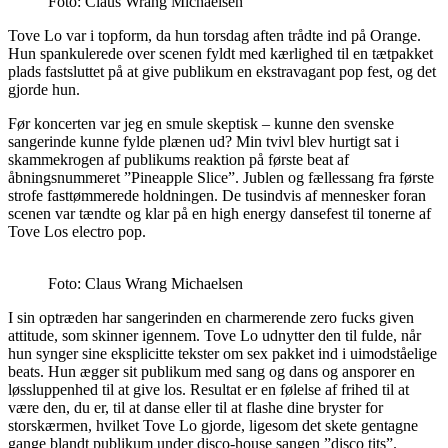
Foto: Claus Wrang Michaelsen
Tove Lo var i topform, da hun torsdag aften trådte ind på Orange.
Hun spankulerede over scenen fyldt med kærlighed til en tætpakket
plads fastsluttet på at give publikum en ekstravagant pop fest, og det
gjorde hun.
Før koncerten var jeg en smule skeptisk – kunne den svenske
sangerinde kunne fylde plænen ud? Min tvivl blev hurtigt sat i
skammekrogen af publikums reaktion på første beat af
åbningsnummeret ”Pineapple Slice”. Jublen og fællessang fra første
strofe fasttømmerede holdningen. De tusindvis af mennesker foran
scenen var tændte og klar på en high energy dansefest til tonerne af
Tove Los electro pop.
Foto: Claus Wrang Michaelsen
I sin optræden har sangerinden en charmerende zero fucks given
attitude, som skinner igennem. Tove Lo udnytter den til fulde, når
hun synger sine eksplicitte tekster om sex pakket ind i uimodståelige
beats. Hun ægger sit publikum med sang og dans og ansporer en
løssluppenhed til at give los. Resultat er en følelse af frihed til at
være den, du er, til at danse eller til at flashe dine bryster for
storskærmen, hvilket Tove Lo gjorde, ligesom det skete gentagne
gange blandt publikum under disco-house sangen ”disco tits”.