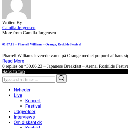
Written By
Camilla Jørgensen
More from Camilla Jørgensen
01.07.15 – Pharrell Williams – Orange, Roskilde Festival
Pharrell Williams leverede varen på Orange med et potpurri af hans stø
Read More
0 replies on “30.06.23 – Japanese Breakfast – Arena, Roskilde Festiv
Back to top
Search
Search
for:
Nyheder
Live
Koncert
Festival
Udgivelser
Interviews
Om diskant.dk
Kontakt