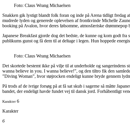
Foto: Claus Wrang Michaelsen
Snakken gik lystigt blandt folk foran og inde på Arena tidligt fredag 
mudrede lyden og generede oplevelsen af frontkvinde Michelle Zauners 
booking på Avalon, hvor deres følsomme, atmosfæriske drømmepop bed
Japanese Breakfast gjorde dog det bedste, de kunne og kom godt fra 
publikums gunst og få dem til at deltage i legen. Hun hoppede energis
Foto: Claus Wrang Michaelsen
Det skortede bestemt ikke på vilje til at underholde og sangerindens
wanna believe in you. I wanna believe!”, og den tiltro fik den samlede 
”Diving Woman”, hvor støjrocken endeligt kunne bryde gennem 
På trods af de ivrige forsøg på at få sat skub i sagerne så måtte Japa
bandet, der endeligt havde fundet vej til dansk jord. Forhåbentligt v
6
Karakter
Karakter
6