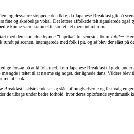
aften, og desværre stoppede den ikke, da Japanese Breakfast gik på scen
fine og skrøbelige vokal. Det lettere affolkede telt signalerede også 
re kunne være kommet til sin ret i et mere intimt rum.
start med den storladne hymne ”Paprika” fra seneste album
Jubilee
. Her
k rundt på scenen, interagerede med folk i pit, og så blev der slået på
 stædige forsøg på at få folk med, kom Japanese Breakfast til gode un
mængde i teltet til at nærme sig noget, der lignede dans. Vildere blev i
lydmuren af snak.
nese Breakfast i sidste ende se sig slået af omgivelserne og festivalgæn
ender de tilbage under bedre forhold, hvor deres opløftende synthmusik