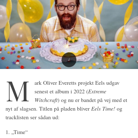
M
ark Oliver Everetts projekt Eels udgav
senest et album i 2022 (
Extreme
Witchcraft
) og nu er bandet på vej med et
nyt af slagsen. Titlen på pladen bliver
Eels Time!
og
tracklisten ser sådan ud:
S
e
1. „Time“
a