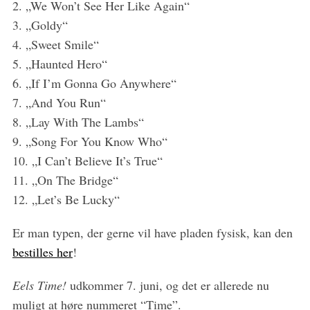
2. „We Won’t See Her Like Again“
r
c
3. „Goldy“
h
4. „Sweet Smile“
f
5. „Haunted Hero“
o
6. „If I’m Gonna Go Anywhere“
r
:
7. „And You Run“
8. „Lay With The Lambs“
9. „Song For You Know Who“
10. „I Can’t Believe It’s True“
11. „On The Bridge“
12. „Let’s Be Lucky“
Er man typen, der gerne vil have pladen fysisk, kan den
bestilles her
!
Eels Time!
udkommer 7. juni, og det er allerede nu
muligt at høre nummeret “Time”.