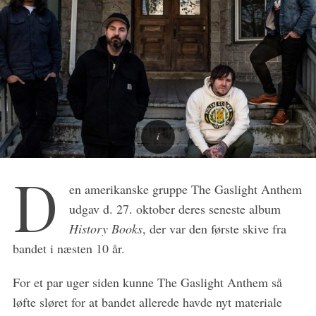
D
en amerikanske gruppe The Gaslight Anthem
S
udgav d. 27. oktober deres seneste album
e
History Books
, der var den første skive fra
a
r
bandet i næsten 10 år.
c
h
For et par uger siden kunne The Gaslight Anthem så
f
løfte sløret for at bandet allerede havde nyt materiale
o