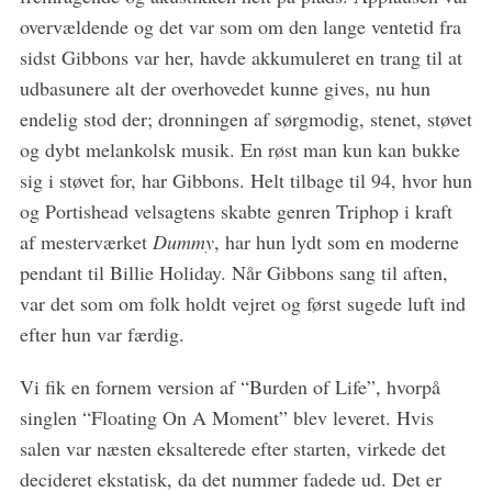
overvældende og det var som om den lange ventetid fra
sidst Gibbons var her, havde akkumuleret en trang til at
udbasunere alt der overhovedet kunne gives, nu hun
endelig stod der; dronningen af sørgmodig, stenet, støvet
og dybt melankolsk musik. En røst man kun kan bukke
sig i støvet for, har Gibbons. Helt tilbage til 94, hvor hun
og Portishead velsagtens skabte genren Triphop i kraft
S
e
af mesterværket
Dummy
, har hun lydt som en moderne
a
pendant til Billie Holiday. Når Gibbons sang til aften,
r
var det som om folk holdt vejret og først sugede luft ind
c
efter hun var færdig.
h
f
o
Vi fik en fornem version af “Burden of Life”, hvorpå
r
singlen “Floating On A Moment” blev leveret. Hvis
:
salen var næsten eksalterede efter starten, virkede det
decideret ekstatisk, da det nummer fadede ud. Det er