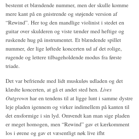
bestemt et blændende nummer, men der skulle komme
mere kant på en gnistrende og støjende version af
“Rewind”. Her tog den mandlige violinist i stedet en
guitar over skulderen og viste tænder med heftige og
ruskende hug på instrumentet. Et blændende spillet
nummer, der lige løftede koncerten ud af det rolige,
rugende og lettere tilbageholdende modus fra første
triade.
Det var befriende med lidt muskuløs udladen og det
klædte koncerten, at gå et andet sted hen.
Lives
Outgrown
har en tendens til at ligge lunt i samme dystre
leje pladen igennem og virker indimellem på kanten til
det ensformige i sin lyd. Omvendt kan man sige pladen
er meget homogen, men “Rewind” gav et kærkomment
los i ørene og gav et væsentligt nøk live ifht