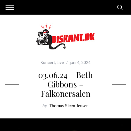
Koncert
,
Live
juni 4, 2024
03.06.24 – Beth
Gibbons –
Falkonersalen
by
Thomas Steen Jensen