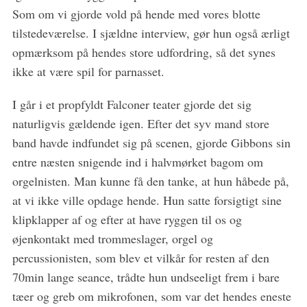
Som om vi gjorde vold på hende med vores blotte
tilstedeværelse. I sjældne interview, gør hun også ærligt
opmærksom på hendes store udfordring, så det synes
ikke at være spil for parnasset.
I går i et propfyldt Falconer teater gjorde det sig
naturligvis gældende igen. Efter det syv mand store
band havde indfundet sig på scenen, gjorde Gibbons sin
entre næsten snigende ind i halvmørket bagom om
orgelnisten. Man kunne få den tanke, at hun håbede på,
at vi ikke ville opdage hende. Hun satte forsigtigt sine
klipklapper af og efter at have ryggen til os og
øjenkontakt med trommeslager, orgel og
percussionisten, som blev et vilkår for resten af den
70min lange seance, trådte hun undseeligt frem i bare
tæer og greb om mikrofonen, som var det hendes eneste