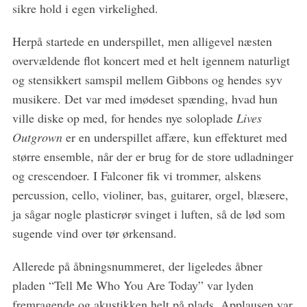
sikre hold i egen virkelighed.
Herpå startede en underspillet, men alligevel næsten
overvældende flot koncert med et helt igennem naturligt
og stensikkert samspil mellem Gibbons og hendes syv
musikere. Det var med imødeset spænding, hvad hun
ville diske op med, for hendes nye soloplade
Lives
Outgrown
er en underspillet affære, kun effekturet med
større ensemble, når der er brug for de store udladninger
og crescendoer. I Falconer fik vi trommer, alskens
percussion, cello, violiner, bas, guitarer, orgel, blæsere,
ja sågar nogle plasticrør svinget i luften, så de lød som
sugende vind over tør ørkensand.
Allerede på åbningsnummeret, der ligeledes åbner
pladen “Tell Me Who You Are Today” var lyden
fremragende og akustikken helt på plads. Applausen var