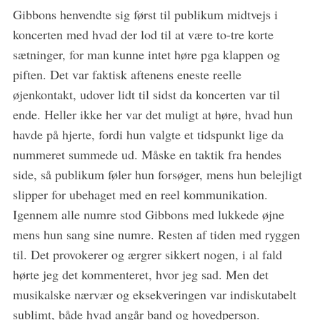
Gibbons henvendte sig først til publikum midtvejs i
koncerten med hvad der lod til at være to-tre korte
sætninger, for man kunne intet høre pga klappen og
piften. Det var faktisk aftenens eneste reelle
øjenkontakt, udover lidt til sidst da koncerten var til
ende. Heller ikke her var det muligt at høre, hvad hun
havde på hjerte, fordi hun valgte et tidspunkt lige da
nummeret summede ud. Måske en taktik fra hendes
side, så publikum føler hun forsøger, mens hun belejligt
slipper for ubehaget med en reel kommunikation.
Igennem alle numre stod Gibbons med lukkede øjne
mens hun sang sine numre. Resten af tiden med ryggen
til. Det provokerer og ærgrer sikkert nogen, i al fald
hørte jeg det kommenteret, hvor jeg sad. Men det
musikalske nærvær og eksekveringen var indiskutabelt
sublimt, både hvad angår band og hovedperson.