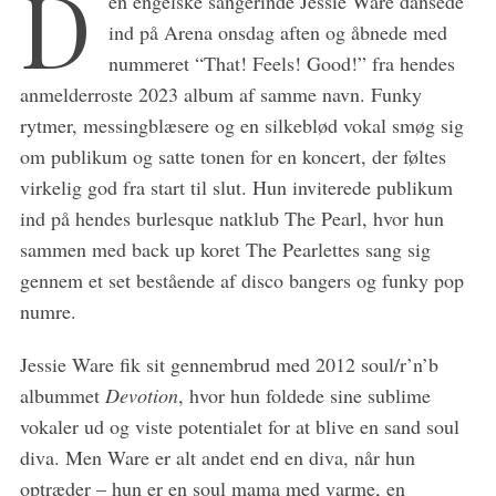
D
en engelske sangerinde Jessie Ware dansede
ind på Arena onsdag aften og åbnede med
nummeret “That! Feels! Good!” fra hendes
anmelderroste 2023 album af samme navn. Funky
rytmer, messingblæsere og en silkeblød vokal smøg sig
om publikum og satte tonen for en koncert, der føltes
virkelig god fra start til slut. Hun inviterede publikum
ind på hendes burlesque natklub The Pearl, hvor hun
sammen med back up koret The Pearlettes sang sig
gennem et set bestående af disco bangers og funky pop
numre.
Jessie Ware fik sit gennembrud med 2012 soul/r’n’b
albummet
Devotion
, hvor hun foldede sine sublime
vokaler ud og viste potentialet for at blive en sand soul
diva. Men Ware er alt andet end en diva, når hun
optræder – hun er en soul mama med varme, en