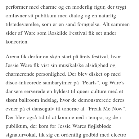
performer med charme og en moderlig figur, der trygt
omfavner sit publikum med dialog og en naturlig
tilstedeværelse, som er en sand fornøjelse. Alt sammen
sider af Ware som Roskilde Festival fik set under
koncerten.
S
e
Arena fik derfor en skøn start på årets festival, hvor
a
Jessie Ware fik vist sin musikalske alsidighed og
r
charmerende personlighed. Der blev disket op med
c
h
disco-inficerede sambarytmer på ”Pearls”, og Ware’s
f
dansere serverede en hyldest til queer culture med et
o
skønt ballroom indslag, hvor de demonstrerede deres
r
evner på et dansegulv til tonerne af ”Freak Me Now”.
:
Der blev også tid til at komme ned i tempo, og de i
publikum, der kom for Jessie Wares fløjlsbløde
signaturvokal, fik sig en ordentlig godbid med electro