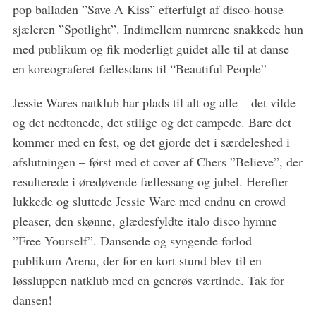
pop balladen ”Save A Kiss” efterfulgt af disco-house
sjæleren ”Spotlight”. Indimellem numrene snakkede hun
med publikum og fik moderligt guidet alle til at danse
en koreograferet fællesdans til “Beautiful People”
Jessie Wares natklub har plads til alt og alle – det vilde
og det nedtonede, det stilige og det campede. Bare det
kommer med en fest, og det gjorde det i særdeleshed i
afslutningen – først med et cover af Chers ”Believe”, der
resulterede i øredøvende fællessang og jubel. Herefter
lukkede og sluttede Jessie Ware med endnu en crowd
pleaser, den skønne, glædesfyldte italo disco hymne
”Free Yourself”. Dansende og syngende forlod
publikum Arena, der for en kort stund blev til en
løssluppen natklub med en generøs værtinde. Tak for
dansen!