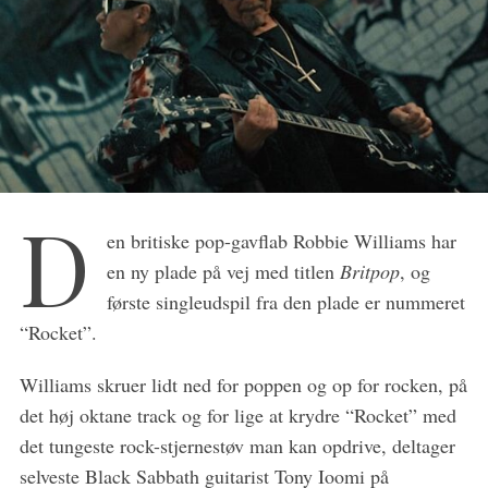
D
en britiske pop-gavflab Robbie Williams har
en ny plade på vej med titlen
Britpop
, og
første singleudspil fra den plade er nummeret
“Rocket”.
S
Williams skruer lidt ned for poppen og op for rocken, på
e
a
det høj oktane track og for lige at krydre “Rocket” med
r
det tungeste rock-stjernestøv man kan opdrive, deltager
c
selveste Black Sabbath guitarist Tony Ioomi på
h