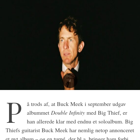
S
P
e
å trods af, at Buck Meek i september udgav
a
albummet
Double Infinity
med Big Thief, er
r
han allerede klar med endnu et soloalbum. Big
c
h
Thiefs guitarist Buck Meek har nemlig netop annonceret
f
et nyt album – og en turné, der bl.a. bringer ham forbi