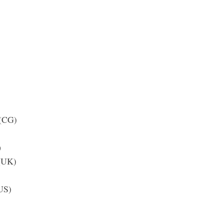
 (CG)
)
(UK)
US)