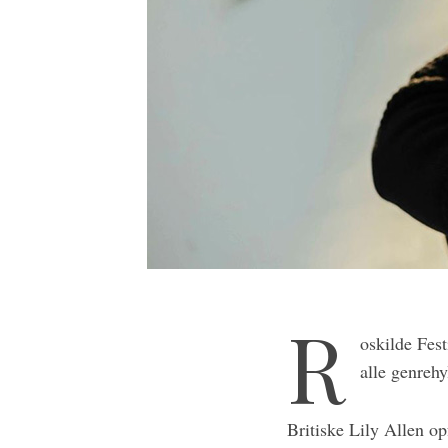
S
e
a
r
R
c
oskilde Fest
h
f
alle genrehy
o
r
Britiske Lily Allen o
: