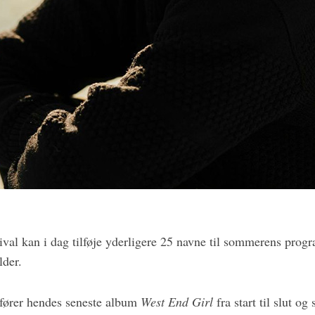
ival kan i dag tilføje yderligere 25 navne til sommerens progra
lder.
pfører hendes seneste album
West End Girl
fra start til slut og