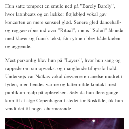
Hun satte tempoet en smule ned på ”Barely Barely”,
hvor latinbeats og en lækker fløjlsblød vokal gav
koncerten en mere sensuel glød. Senere gled dancehall-
og reggae-vibes ind over ”Ritual”, mens ”Soleil” åbnede
med klaver og fransk tekst, før rytmen blev både kælen
og æggende.
Mest personlig blev hun på ”Layers”, hvor hun sang og
rappede om sin opvækst og manglende tilhørsforhold.
Undervejs var Naïkas vokal desværre en anelse mudret i
lyden, men hendes varme og lattermilde kontakt med
publikum hjalp på oplevelsen. Selv da hun flere gange
kom til at sige Copenhagen i stedet for Roskilde, fik hun
vendt det til noget charmerende.