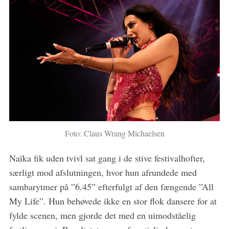
Foto: Claus Wrang Michaelsen
Naïka fik uden tvivl sat gang i de stive festivalhofter,
særligt mod afslutningen, hvor hun afrundede med
sambarytmer på ”6.45” efterfulgt af den fængende ”All
My Life”. Hun behøvede ikke en stor flok dansere for at
fylde scenen, men gjorde det med en uimodståelig