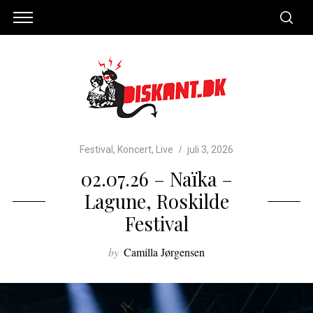
Festival
,
Koncert
,
Live
juli 3, 2026
02.07.26 – Naïka –
Lagune, Roskilde
Festival
by
Camilla Jørgensen