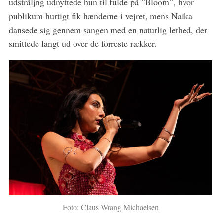
udstråljng udnyttede hun til fulde på ”Bloom”, hvor
publikum hurtigt fik hænderne i vejret, mens Naïka
dansede sig gennem sangen med en naturlig lethed, der
smittede langt ud over de forreste rækker.
S
e
a
r
c
h
f
o
r
:
Foto: Claus Wrang Michaelsen