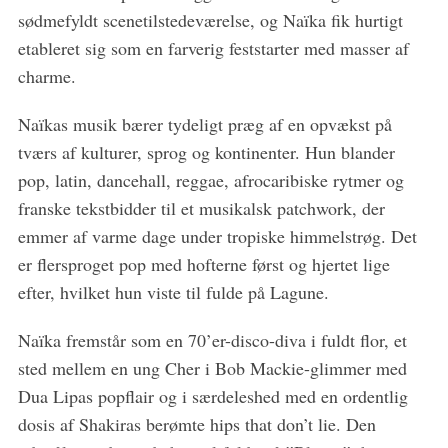
sødmefyldt scenetilstedeværelse, og Naïka fik hurtigt
etableret sig som en farverig feststarter med masser af
charme.
Naïkas musik bærer tydeligt præg af en opvækst på
tværs af kulturer, sprog og kontinenter. Hun blander
pop, latin, dancehall, reggae, afrocaribiske rytmer og
franske tekstbidder til et musikalsk patchwork, der
emmer af varme dage under tropiske himmelstrøg. Det
er flersproget pop med hofterne først og hjertet lige
efter, hvilket hun viste til fulde på Lagune.
Naïka fremstår som en 70’er-disco-diva i fuldt flor, et
sted mellem en ung Cher i Bob Mackie-glimmer med
Dua Lipas popflair og i særdeleshed med en ordentlig
dosis af Shakiras berømte hips that don’t lie. Den