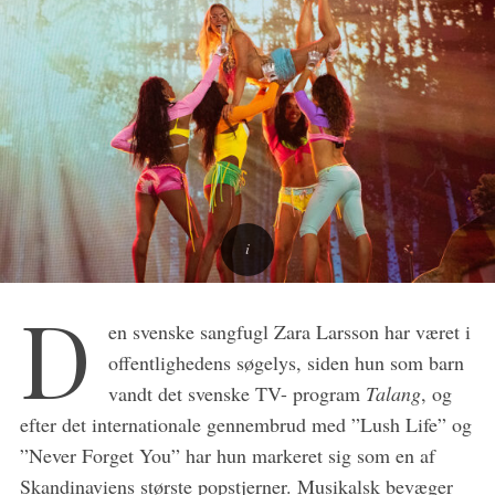
D
en svenske sangfugl Zara Larsson har været i
offentlighedens søgelys, siden hun som barn
vandt det svenske TV- program
Talang
, og
efter det internationale gennembrud med ”Lush Life” og
”Never Forget You” har hun markeret sig som en af
Skandinaviens største popstjerner. Musikalsk bevæger