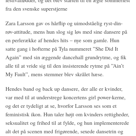
festivalfødder, og det blev starten til en ægte sommerfest
fra den svenske superstjerne
Zara Larsson gav os hårflip og uimodståelig ryst-din-
røv-attitude, mens hun slog sig løs med sine dansere på
en perlerække af hendes hits – nye som gamle. Hun
satte gang i hofterne på Tyla nummeret ”She Did It
Again” med sin æggende dancehall grundrytme, og fik
S
e
alle til at vride sig til den insisterende rytme på ”Ain’t
a
My Fault”, mens stemmer blev skrålet hæse.
r
c
Hendes band og back up dansere, der alle er kvinder,
h
var med til at understrege koncertens girl power-kerne,
f
o
og det er tydeligt at se, hvorfor Larsson ses som et
r
feministisk ikon. Hun taler højt om kvinders rettigheder,
:
seksualitet og frihed til at fylde, og hun implementerede
alt det på scenen med frigørende, sexede dansetrin og