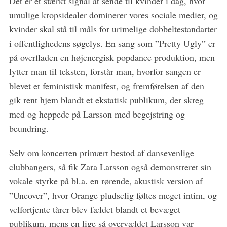
Det er et stærkt signal at sende til kvinder i dag, hvor
umulige kropsidealer dominerer vores sociale medier, og
kvinder skal stå til måls for urimelige dobbeltestandarter
i offentlighedens søgelys. En sang som ”Pretty Ugly” er
på overfladen en højenergisk popdance produktion, men
lytter man til teksten, forstår man, hvorfor sangen er
blevet et feministisk manifest, og fremførelsen af den
gik rent hjem blandt et ekstatisk publikum, der skreg
med og heppede på Larsson med begejstring og
beundring.
Selv om koncerten primært bestod af dansevenlige
clubbangers, så fik Zara Larsson også demonstreret sin
vokale styrke på bl.a. en rørende, akustisk version af
”Uncover”, hvor Orange pludselig føltes meget intim, og
velfortjente tårer blev fældet blandt et bevæget
publikum, mens en lige så overvældet Larsson var