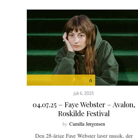
6
juli 6, 2025
04.07.25 – Faye Webster – Avalon,
Roskilde Festival
S
by
Camilla Jørgensen
e
Den 28-årige Faye Webster laver musik, der
a