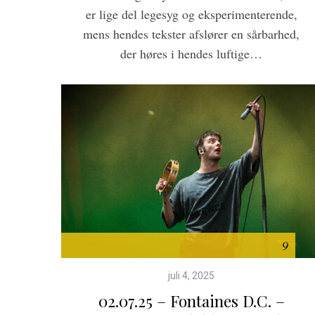
er lige del legesyg og eksperimenterende,
r
c
mens hendes tekster afslører en sårbarhed,
h
der høres i hendes luftige…
f
o
r
:
9
juli 4, 2025
02.07.25 – Fontaines D.C. –