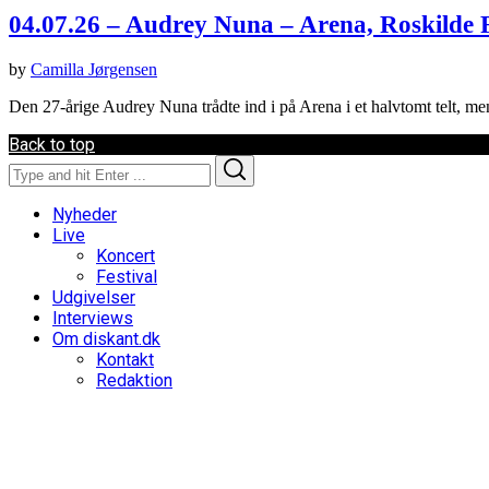
04.07.26 – Audrey Nuna – Arena, Roskilde F
by
Camilla Jørgensen
Den 27-årige Audrey Nuna trådte ind i på Arena i et halvtomt telt, m
Back to top
Search
Search
for:
Nyheder
Live
Koncert
Festival
Udgivelser
Interviews
Om diskant.dk
Kontakt
Redaktion