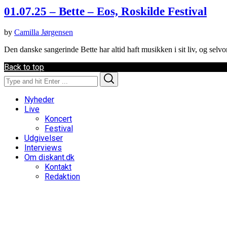
01.07.25 – Bette – Eos, Roskilde Festival
by
Camilla Jørgensen
Den danske sangerinde Bette har altid haft musikken i sit liv, og sel
Back to top
Search
Search
for:
Nyheder
Live
Koncert
Festival
Udgivelser
Interviews
Om diskant.dk
Kontakt
Redaktion