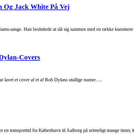
n Og Jack White På Vej
liams-sange. Han besluttede at slå sig sammen med en række kunstne
 Dylan-Covers
har lavet et cover af et af Bob Dylans utallige numre….
ter en transporttid fra København til Aalborg på urimeligt mange time