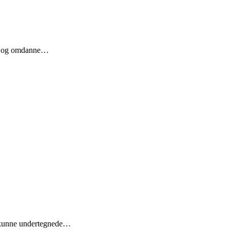
re og omdanne…
r, kunne undertegnede…