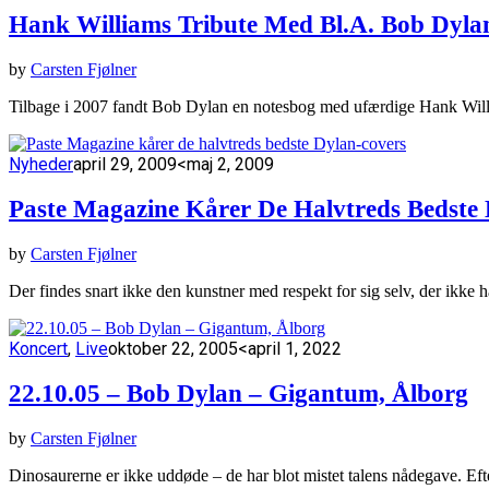
Hank Williams Tribute Med Bl.a. Bob Dyla
by
Carsten Fjølner
Tilbage i 2007 fandt Bob Dylan en notesbog med ufærdige Hank Wil
Nyheder
april 29, 2009
<maj 2, 2009
Paste Magazine Kårer De Halvtreds Bedste
by
Carsten Fjølner
Der findes snart ikke den kunstner med respekt for sig selv, der ikke 
Koncert
,
Live
oktober 22, 2005
<april 1, 2022
22.10.05 – Bob Dylan – Gigantum, Ålborg
by
Carsten Fjølner
Dinosaurerne er ikke uddøde – de har blot mistet talens nådegave. Ef