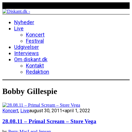
Nyheder
Live
Koncert
Festival
Udgivelser
Interviews
Om diskant.dk
Kontakt
Redaktion
Bobby Gillespie
Koncert
,
Live
august 30, 2011
<april 1, 2022
28.08.11 – Primal Scream – Store Vega
by
Perry MacLeod Jensen