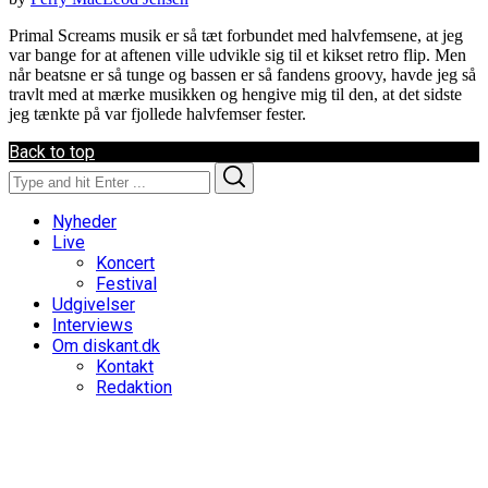
Primal Screams musik er så tæt forbundet med halvfemsene, at jeg
var bange for at aftenen ville udvikle sig til et kikset retro flip. Men
når beatsne er så tunge og bassen er så fandens groovy, havde jeg så
travlt med at mærke musikken og hengive mig til den, at det sidste
jeg tænkte på var fjollede halvfemser fester.
Back to top
Search
Search
for:
Nyheder
Live
Koncert
Festival
Udgivelser
Interviews
Om diskant.dk
Kontakt
Redaktion