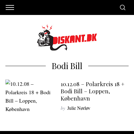
Bodi Bill
10.12.08 – Polarkreis 18 +
Bodi Bill – Loppen,
København
by
Julie Nørløv
S
e
a