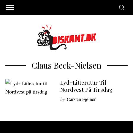
Claus Beck-Nielsen
Lyd+Litteratur Til
Nordvest På Tirsdag
by
Carsten Fjølner
S
e
a