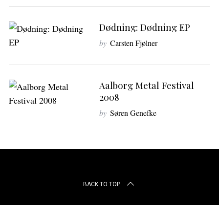
r
c
h
Dødning: Dødning EP
f
by
Carsten Fjølner
o
r
:
Aalborg Metal Festival
2008
by
Søren Genefke
BACK TO TOP