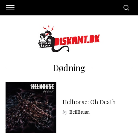
Dødning
Helhorse: Oh Death
by
BellBruun
S
e
a