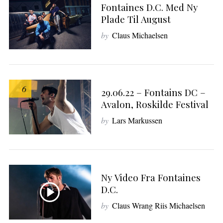
Fontaines D.C. Med Ny
Plade Til August
by
Claus Michaelsen
S
e
a
r
c
6
29.06.22 – Fontains DC –
h
Avalon, Roskilde Festival
f
o
by
Lars Markussen
r
:
Ny Video Fra Fontaines
D.C.
by
Claus Wrang Riis Michaelsen