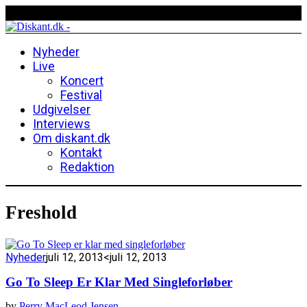
Nyheder
Live
Koncert
Festival
Udgivelser
Interviews
Om diskant.dk
Kontakt
Redaktion
Freshold
Nyheder
juli 12, 2013
<juli 12, 2013
Go To Sleep Er Klar Med Singleforløber
by
Perry MacLeod Jensen