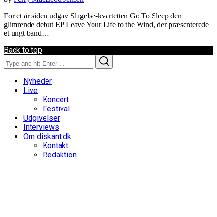
For et år siden udgav Slagelse-kvartetten Go To Sleep den
glimrende debut EP Leave Your Life to the Wind, der præsenterede
et ungt band…
Back to top
Search
Search
for:
Nyheder
Live
Koncert
Festival
Udgivelser
Interviews
Om diskant.dk
Kontakt
Redaktion