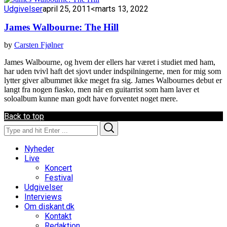
Udgivelser
april 25, 2011
<marts 13, 2022
James Walbourne: The Hill
by
Carsten Fjølner
James Walbourne, og hvem der ellers har været i studiet med ham,
har uden tvivl haft det sjovt under indspilningerne, men for mig som
lytter giver albummet ikke meget fra sig. James Walbournes debut er
langt fra nogen fiasko, men når en guitarrist som ham laver et
soloalbum kunne man godt have forventet noget mere.
Back to top
Search
Search
for:
Nyheder
Live
Koncert
Festival
Udgivelser
Interviews
Om diskant.dk
Kontakt
Redaktion