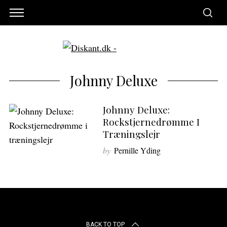
Johnny Deluxe
Johnny Deluxe:
Rockstjernedrømme I
Træningslejr
by
Pernille Yding
S
e
a
BACK TO TOP