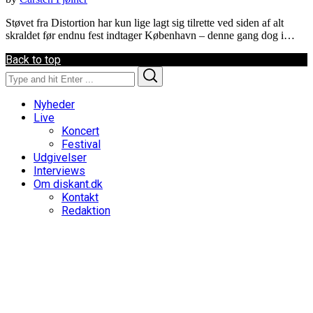
Støvet fra Distortion har kun lige lagt sig tilrette ved siden af alt
skraldet før endnu fest indtager København – denne gang dog i…
Back to top
Search
Search
for:
Nyheder
Live
Koncert
Festival
Udgivelser
Interviews
Om diskant.dk
Kontakt
Redaktion