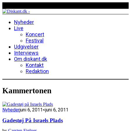
Nyheder
Live
Koncert
Festival
Udgivelser
Interviews
Om diskant.dk
Kontakt
Redaktion
Kammertonen
Nyheder
juni 6, 2011
<juni 6, 2011
Gadestøj På Israels Plads
by
Carsten Fjølner