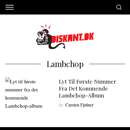
Lambchop
Lyt Til Første Nummer
Fra Det Kommende
Lambchop-Album
by
Carsten Fjølner
S
e
a