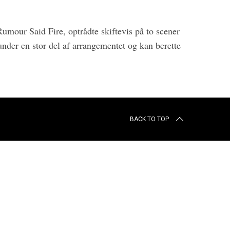
ur Said Fire, optrådte skiftevis på to scener
e under en stor del af arrangementet og kan berette
BACK TO TOP