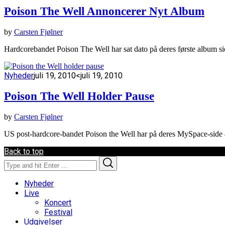
Poison The Well Annoncerer Nyt Album
by
Carsten Fjølner
Hardcorebandet Poison The Well har sat dato på deres første album s
Nyheder
juli 19, 2010
<juli 19, 2010
Poison The Well Holder Pause
by
Carsten Fjølner
US post-hardcore-bandet Poison the Well har på deres MySpace-side a
Back to top
Search
Search
for:
Nyheder
Live
Koncert
Festival
Udgivelser