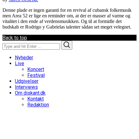
Denne plade er ingen garanti for en revival af cubansk folkemusik
men Area 52 er lige en reminder om, at der er masser af varme og
vitalitet i den ende af verdensmusikken. Og til at formidle det
budskab er Rodrigo y Gabrielas talenter sådan set meget velegnet.
Back to top
Search
Search
for:
Nyheder
Live
Koncert
Festival
Udgivelser
Interviews
Om diskant.dk
Kontakt
Redaktion