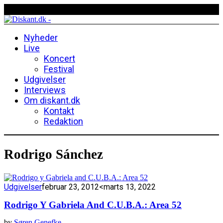
Nyheder
Live
Koncert
Festival
Udgivelser
Interviews
Om diskant.dk
Kontakt
Redaktion
Rodrigo Sánchez
Udgivelser
februar 23, 2012
<marts 13, 2022
Rodrigo Y Gabriela And C.U.B.A.: Area 52
by
Søren Genefke