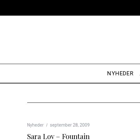
NYHEDER
Nyheder
september 28, 2009
Sara Lov – Fountain
S