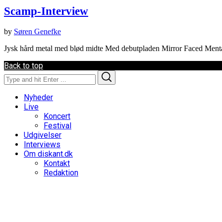
Scamp-Interview
by
Søren Genefke
Jysk hård metal med blød midte Med debutpladen Mirror Faced Mental
Back to top
Search
Search
for:
Nyheder
Live
Koncert
Festival
Udgivelser
Interviews
Om diskant.dk
Kontakt
Redaktion