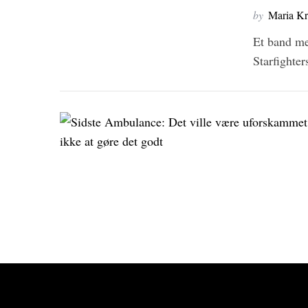
e
by
Maria Kr
a
Et band me
r
c
Starfighte
h
f
o
r
: