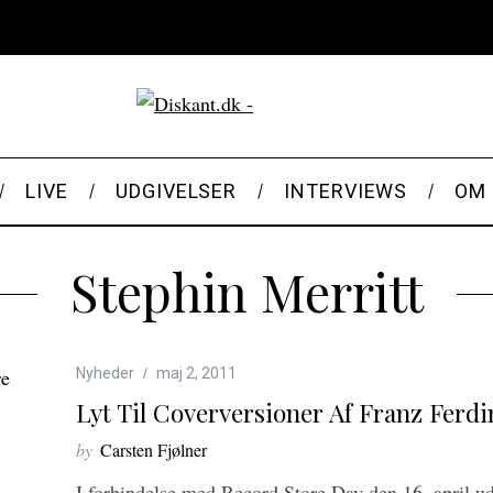
LIVE
UDGIVELSER
INTERVIEWS
OM 
Stephin Merritt
Nyheder
maj 2, 2011
Lyt Til Coverversioner Af Franz Fer
by
Carsten Fjølner
I forbindelse med Record Store Day den 16. april 