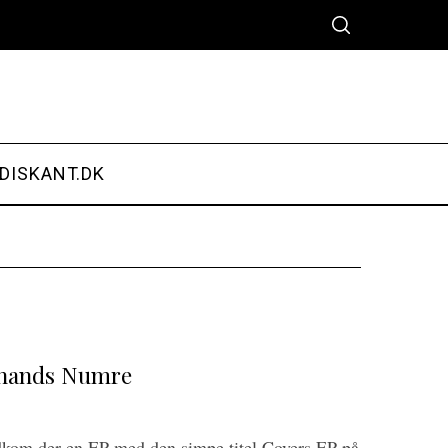
DISKANT.DK
dinands Numre
udkom der en EP med den simpe titel Covers EP på