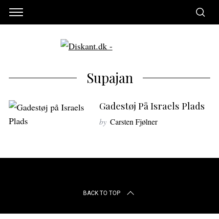
Supajan
Gadestøj På Israels Plads
by
Carsten Fjølner
S
BACK TO TOP
e
a