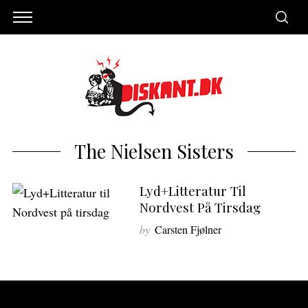
The Nielsen Sisters
Lyd+Litteratur Til
Nordvest På Tirsdag
by
Carsten Fjølner
S
e
a